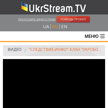
ПОМОЩЬ ПРОЕКТУ
ПРЕДЛОЖИТЬ ВИДЕО/СТРИМ
UA
RU
EN
МЕНЮ
ГЛАВНАЯ
ВИДЕО
"СЛЕДСТВИЕ.ИНФО": КЛАН "УКРОБОРОНПРОМА", ЗЕМЛЯ ЛЕВОЧКИНЫХ И ЯГОДЫ И СТРЕЛЬБА
ОНЛАЙН ТРАНСЛЯЦИИ
ВИДЕО
UKRSTREAM.TV
ВИДЕО СМИ
АМАТОРСКОЕ ВИДЕО
ХУДОЖЕСТВЕНЫЕ И ДОКУМЕНТАЛЬНЫЕ ПРОЕКТЫ