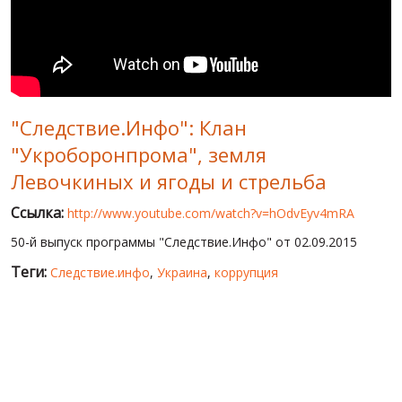
МИР ПРО УКРАИНУ
ПУБЛИЧНЫЕ ЛЮДИ
РОССИЙСКО-УКРАИНСКАЯ ВОЙНА
"Следствие.Инфо": Клан
WINTER ON FIRE: UKRAINE'S FIGHT FOR FREEDOM
"Укроборонпрома", земля
ХРОНОЛОГИЯ ЄВРОМАЙДАНА
Левочкиных и ягоды и стрельба
УСЛУГИ
Ссылка:
http://www.youtube.com/watch?v=hOdvEyv4mRA
ИСК
50-й выпуск программы "Следствие.Инфо" от 02.09.2015
Теги:
Следствие.инфо
,
Украина
,
коррупция