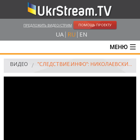
ПОМОЩЬ ПРОЕКТУ
ПРЕДЛОЖИТЬ ВИДЕО/СТРИМ
UA
RU
EN
МЕНЮ
ГЛАВНАЯ
ВИДЕО
"СЛЕДСТВИЕ.ИНФО": НИКОЛАЕВСКИЕ МАЖОРЫ. УХА ОТ ОЛИГАРХА
ОНЛАЙН ТРАНСЛЯЦИИ
ВИДЕО
UKRSTREAM.TV
ВИДЕО СМИ
АМАТОРСКОЕ ВИДЕО
ХУДОЖЕСТВЕНЫЕ И ДОКУМЕНТАЛЬНЫЕ ПРОЕКТЫ