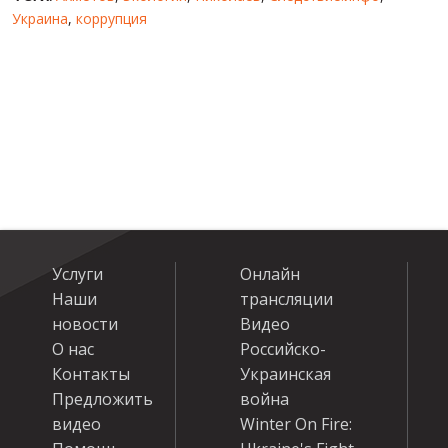
Украина
,
коррупция
Услуги
Онлайн
Наши
трансляции
новости
Видео
О нас
Российско-
Контакты
Украинская
Предложить
война
видео
Winter On Fire: