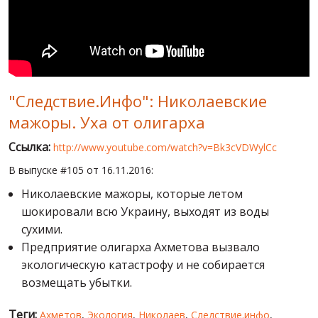
МИР ПРО УКРАИНУ
ПУБЛИЧНЫЕ ЛЮДИ
РОССИЙСКО-УКРАИНСКАЯ ВОЙНА
"Следствие.Инфо": Николаевские
WINTER ON FIRE: UKRAINE'S FIGHT FOR FREEDOM
мажоры. Уха от олигарха
ХРОНОЛОГИЯ ЄВРОМАЙДАНА
Ссылка:
http://www.youtube.com/watch?v=Bk3cVDWylCc
УСЛУГИ
В выпуске #105 от 16.11.2016:
ИСК
Николаевские мажоры, которые летом
шокировали всю Украину, выходят из воды
сухими.
Предприятие олигарха Ахметова вызвало
экологическую катастрофу и не собирается
возмещать убытки.
Теги:
Ахметов
,
Экология
,
Николаев
,
Следствие.инфо
,