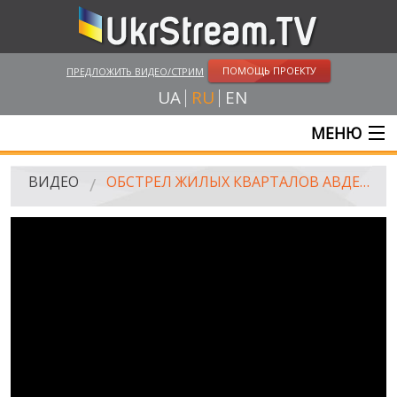
ПОМОЩЬ ПРОЕКТУ
ПРЕДЛОЖИТЬ ВИДЕО/СТРИМ
UA
RU
EN
МЕНЮ
ГЛАВНАЯ
ВИДЕО
ОБСТРЕЛ ЖИЛЫХ КВАРТАЛОВ АВДЕЕВКИ, 17.02.2017
ОНЛАЙН ТРАНСЛЯЦИИ
ВИДЕО
UKRSTREAM.TV
ВИДЕО СМИ
АМАТОРСКОЕ ВИДЕО
ХУДОЖЕСТВЕНЫЕ И ДОКУМЕНТАЛЬНЫЕ ПРОЕКТЫ