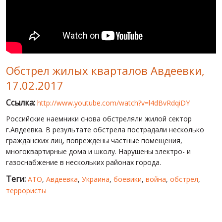
МИР ПРО УКРАИНУ
ПУБЛИЧНЫЕ ЛЮДИ
РОССИЙСКО-УКРАИНСКАЯ ВОЙНА
Обстрел жилых кварталов Авдеевки,
WINTER ON FIRE: UKRAINE'S FIGHT FOR FREEDOM
17.02.2017
ХРОНОЛОГИЯ ЄВРОМАЙДАНА
Ссылка:
http://www.youtube.com/watch?v=l4dBvRdqiDY
УСЛУГИ
Российские наемники снова обстреляли жилой сектор
ИСК
г.Авдеевка. В результате обстрела пострадали несколько
гражданских лиц, повреждены частные помещения,
многоквартирные дома и школу. Нарушены электро- и
газоснабжение в нескольких районах города.
Теги:
АТО
,
Авдеевка
,
Украина
,
боевики
,
война
,
обстрел
,
террористы