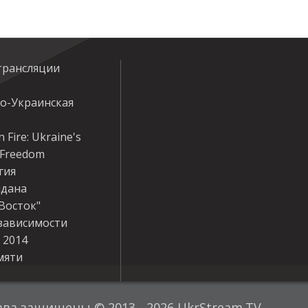
трансляции
ко-Украинская
 Fire: Ukraine's
r Freedom
гия
дана
Восток"
зависимости
 2014
мяти
ава защищены © 2013 - 2026 UkrStream.TV