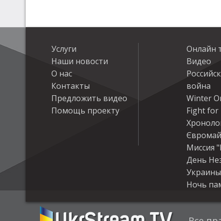
Услуги
Онлайн 
Наши новости
Видео
О нас
Российс
Контакты
война
Предложить видео
Winter On
Помощь проекту
Fight fo
Хроноло
Євромай
Миссия "
День Не
Украины
Ночь па
Все пр