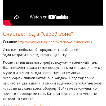
МИР ПРО УКРАИНУ
ПУБЛИЧНЫЕ ЛЮДИ
РОССИЙСКО-УКРАИНСКАЯ ВОЙНА
Счастье: год в "серой зоне"
WINTER ON FIRE: UKRAINE'S FIGHT FOR FREEDOM
Ссылка:
http://www.youtube.com/watch?v=Opx8b0mdqi4
ХРОНОЛОГИЯ ЄВРОМАЙДАНА
Счастье - небольшой городок, который ранее
УСЛУГИ
административно подчинялся Луганску.
ИСК
После так называемого «референдума», населенный пункт
был захвачен незаконными вооруженными формированиями.
А уже в июня 2014 года город-спутник Луганска
освободили силами батальона «Айдар». Подразделение
из Счастья уже вывели, а за ним еще несколько батальонов,
которые держали здесь оборону. Война не закончена, но
военных в городе меньше. Как реагируют на это местные
жители - в сюжете.