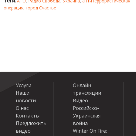
Теги:
АТО
,
Радио Свобода
,
Украина
,
антитеррористическая
операция
,
город Счастье
Услуги
Онлайн
Наши
трансляции
новости
Видео
О нас
Российско-
Контакты
Украинская
Предложить
война
видео
Winter On Fire: