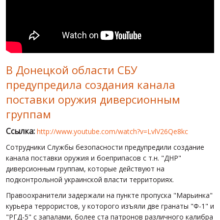
МИР ПРО УКРАИНУ
ПУБЛИЧНЫЕ ЛЮДИ
РОССИЙСКО-УКРАИНСКАЯ ВОЙНА
В Донецкой области СБУ
WINTER ON FIRE: UKRAINE'S FIGHT FOR FREEDOM
предупредила создания канала
ХРОНОЛОГИЯ ЄВРОМАЙДАНА
поставки оружия диверсионным
УСЛУГИ
группам
ИСК
Ссылка:
http://www.youtube.com/watch?v=LvlV26Qe8kc
Сотрудники Службы безопасности предупредили создание
канала поставки оружия и боеприпасов с т.н. "ДНР"
диверсионным группам, которые действуют на
подконтрольной украинской власти территориях.
Правоохранители задержали на пункте пропуска "Марьинка"
курьера террористов, у которого изъяли две гранаты "Ф-1" и
"РГД-5" с запалами, более ста патронов различного калибра