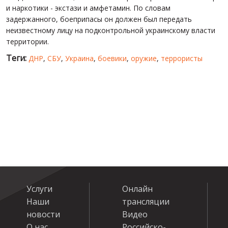
и наркотики - экстази и амфетамин. По словам
задержанного, боеприпасы он должен был передать
неизвестному лицу на подконтрольной украинскому власти
территории.
Теги:
ДНР
,
СБУ
,
Украина
,
боевики
,
оружие
,
террористы
Услуги
Онлайн
Наши
трансляции
новости
Видео
О нас
Российско-