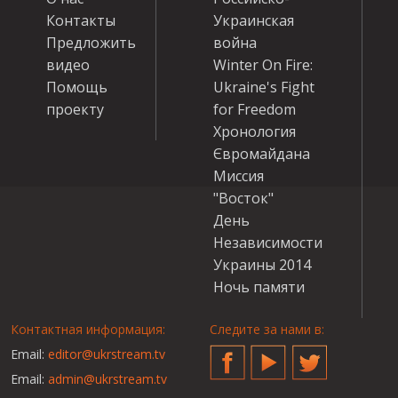
Контакты
Украинская
Предложить
война
видео
Winter On Fire:
Помощь
Ukraine's Fight
проекту
for Freedom
Хронология
Євромайдана
Миссия
"Восток"
День
Независимости
Украины 2014
Ночь памяти
Контактная информация:
Следите за нами в:
Email:
editor@ukrstream.tv
Facebook
YouTube
Twitter
Email:
admin@ukrstream.tv