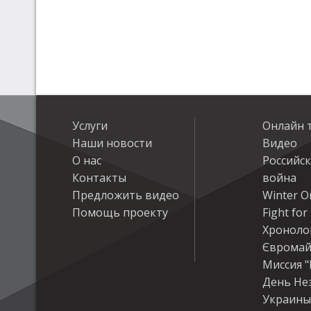
Услуги
Онлайн 
Наши новости
Видео
О нас
Российс
Контакты
война
Предложить видео
Winter On
Помощь проекту
Fight fo
Хроноло
Євромай
Миссия "
День Не
Украины