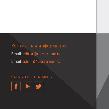
Контактная информация:
Email:
editor@ukrstream.tv
Email:
admin@ukrstream.tv
Следите за нами в:
Facebook
YouTube
Twitter