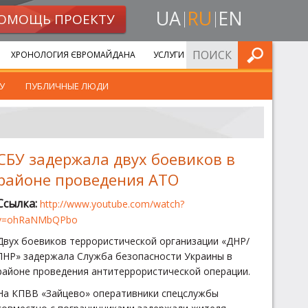
UA
RU
EN
ОМОЩЬ ПРОЕКТУ
ИСКАТЬ
ХРОНОЛОГИЯ ЄВРОМАЙДАНА
УСЛУГИ
У
ПУБЛИЧНЫЕ ЛЮДИ
СБУ задержала двух боевиков в
районе проведения АТО
Ссылка:
http://www.youtube.com/watch?
v=ohRaNMbQPbo
Двух боевиков террористической организации «ДНР/
ЛНР» задержала Служба безопасности Украины в
районе проведения антитеррористической операции.
На КПВВ «Зайцево» оперативники спецслужбы