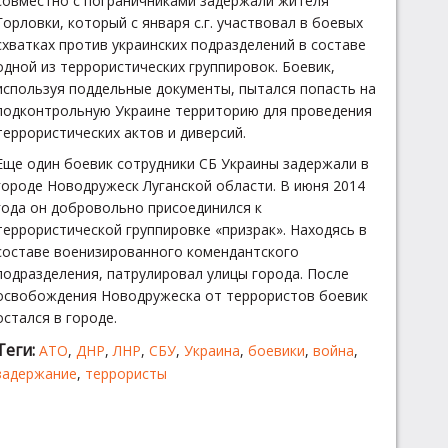
совместно с пограничниками задержали жителя
Горловки, который с января с.г. участвовал в боевых
схватках против украинских подразделений в составе
одной из террористических группировок. Боевик,
используя поддельные документы, пытался попасть на
подконтрольную Украине территорию для проведения
террористических актов и диверсий.
Еще один боевик сотрудники СБ Украины задержали в
городе Новодружеск Луганской области. В июня 2014
года он добровольно присоединился к
террористической группировке «призрак». Находясь в
составе военизированного комендантского
подразделения, патрулировал улицы города. После
освобождения Новодружеска от террористов боевик
остался в городе.
Теги:
АТО
,
ДНР
,
ЛНР
,
СБУ
,
Украина
,
боевики
,
война
,
задержание
,
террористы