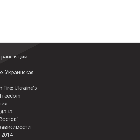
трансляции
ко-Украинская
 Fire: Ukraine's
r Freedom
гия
дана
Восток"
зависимости
 2014