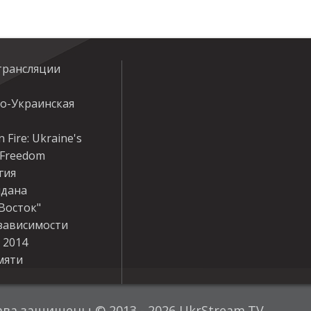
трансляции
ко-Украинская
 Fire: Ukraine's
r Freedom
гия
дана
Восток"
зависимости
 2014
мяти
ава защищены © 2013 - 2026 UkrStream.TV