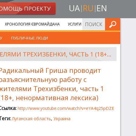
UA
RU
EN
ОМОЩЬ ПРОЕКТУ
ИСКАТЬ
ХРОНОЛОГИЯ ЄВРОМАЙДАНА
УСЛУГИ
У
ПУБЛИЧНЫЕ ЛЮДИ
РАДИКАЛЬНЫЙ ГРИША ПРОВОДИТ РАЗЪЯСНИТЕЛЬНУЮ РАБОТУ С ЖИТЕЛЯМИ ТРЕХИЗБЕНКИ, ЧАСТЬ 1 (18+, НЕНОРМАТИВНАЯ ЛЕКСИКА)
Радикальный Гриша проводит
разъяснительную работу с
жителями Трехизбенки, часть 1
(18+, ненормативная лексика)
Ссылка:
http://www.youtube.com/watch?v=eYA4q25pDZE
Теги:
Луганская область
,
Украина