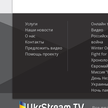
Услуги
Онлайн 
Наши новости
Видео
О нас
Российс
Контакты
война
Предложить видео
Winter On
Помощь проекту
Fight fo
Хроноло
Євромай
Миссия "
День Не
Украины
Ночь па
Все пр