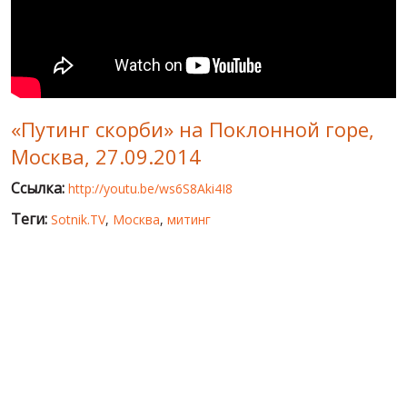
МИР ПРО УКРАИНУ
ПУБЛИЧНЫЕ ЛЮДИ
РОССИЙСКО-УКРАИНСКАЯ ВОЙНА
«Путинг скорби» на Поклонной горе,
WINTER ON FIRE: UKRAINE'S FIGHT FOR FREEDOM
Москва, 27.09.2014
ХРОНОЛОГИЯ ЄВРОМАЙДАНА
Ссылка:
http://youtu.be/ws6S8Aki4I8
УСЛУГИ
Теги:
Sotnik.TV
,
Москва
,
митинг
ИСК