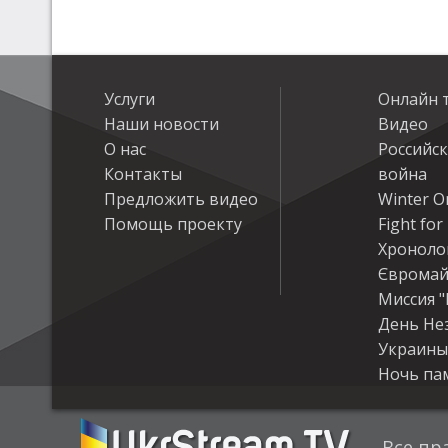
Услуги
Онлайн 
Наши новости
Видео
О нас
Российс
Контакты
война
Предложить видео
Winter On
Помощь проекту
Fight fo
Хроноло
Євромай
Миссия "
День Не
Украины
Ночь па
Все пр