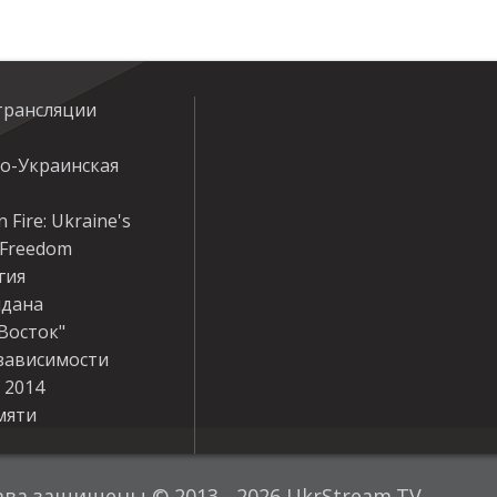
трансляции
ко-Украинская
 Fire: Ukraine's
r Freedom
гия
дана
Восток"
зависимости
 2014
мяти
ава защищены © 2013 - 2026 UkrStream.TV