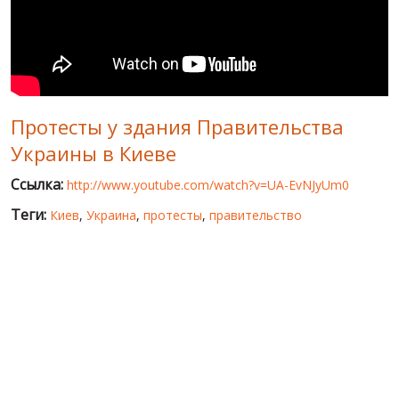
МИР ПРО УКРАИНУ
ПУБЛИЧНЫЕ ЛЮДИ
РОССИЙСКО-УКРАИНСКАЯ ВОЙНА
Протесты у здания Правительства
WINTER ON FIRE: UKRAINE'S FIGHT FOR FREEDOM
Украины в Киеве
ХРОНОЛОГИЯ ЄВРОМАЙДАНА
Ссылка:
http://www.youtube.com/watch?v=UA-EvNJyUm0
УСЛУГИ
Теги:
Киев
,
Украина
,
протесты
,
правительство
ИСК