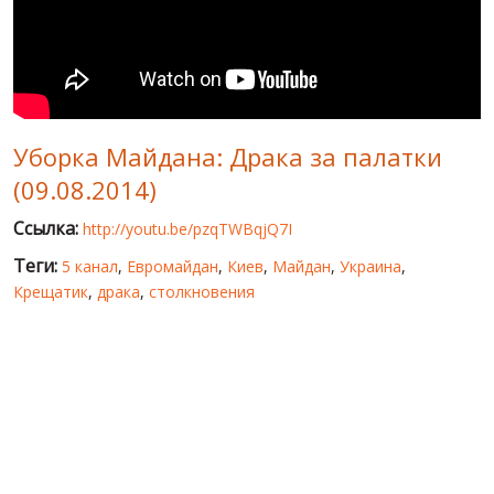
МИР ПРО УКРАИНУ
ПУБЛИЧНЫЕ ЛЮДИ
РОССИЙСКО-УКРАИНСКАЯ ВОЙНА
Уборка Майдана: Драка за палатки
WINTER ON FIRE: UKRAINE'S FIGHT FOR FREEDOM
(09.08.2014)
ХРОНОЛОГИЯ ЄВРОМАЙДАНА
Ссылка:
http://youtu.be/pzqTWBqjQ7I
УСЛУГИ
Теги:
5 канал
,
Евромайдан
,
Киев
,
Майдан
,
Украина
,
ИСК
Крещатик
,
драка
,
столкновения