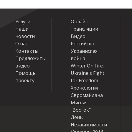
Услуги
Онлайн
Наши
трансляции
новости
Видео
О нас
Российско-
Контакты
Украинская
Предложить
война
видео
Winter On Fire:
Помощь
Ukraine's Fight
проекту
for Freedom
Хронология
Євромайдана
Миссия
"Восток"
День
Независимости
Украины 2014