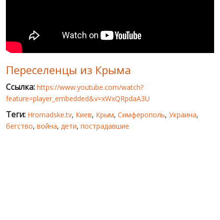
МИР ПРО УКРАИНУ
ПУБЛИЧНЫЕ ЛЮДИ
РОССИЙСКО-УКРАИНСКАЯ ВОЙНА
Переселенцы из Крыма
WINTER ON FIRE: UKRAINE'S FIGHT FOR FREEDOM
Ссылка:
https://www.youtube.com/watch?
ХРОНОЛОГИЯ ЄВРОМАЙДАНА
feature=player_embedded&v=xWxQRpdaA3U
УСЛУГИ
Теги:
Hromadske.tv
,
Киев
,
Крым
,
Симферополь
,
Украина
,
бегство
,
война
,
дети
,
пострадавшие
ИСК