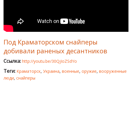
МИР ПРО УКРАИНУ
ПУБЛИЧНЫЕ ЛЮДИ
РОССИЙСКО-УКРАИНСКАЯ ВОЙНА
Под Краматорском снайперы
WINTER ON FIRE: UKRAINE'S FIGHT FOR FREEDOM
добивали раненых десантников
ХРОНОЛОГИЯ ЄВРОМАЙДАНА
Ссылка:
http://youtu.be/30QjIoZSdYo
УСЛУГИ
Теги:
Краматорск
,
Украина
,
военные
,
оружие
,
вооруженные
ИСК
люди
,
снайперы