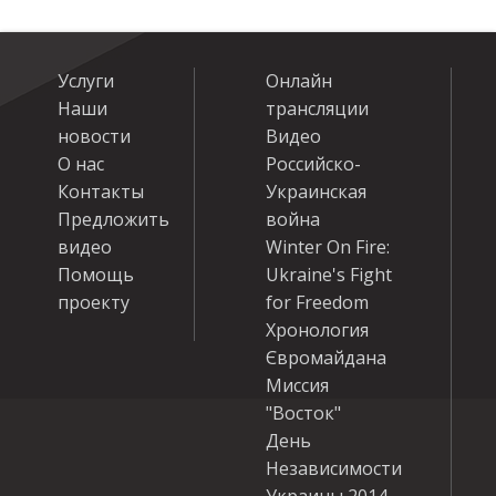
Услуги
Онлайн
Наши
трансляции
новости
Видео
О нас
Российско-
Контакты
Украинская
Предложить
война
видео
Winter On Fire:
Помощь
Ukraine's Fight
проекту
for Freedom
Хронология
Євромайдана
Миссия
"Восток"
День
Независимости
Украины 2014