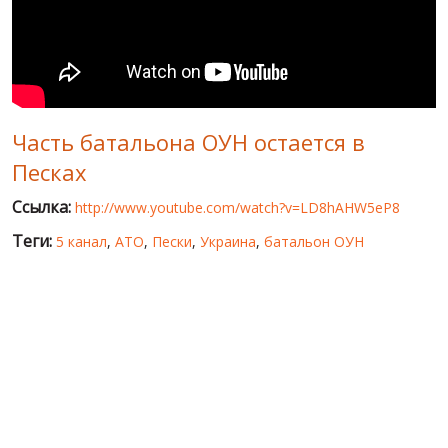
МИР ПРО УКРАИНУ
ПУБЛИЧНЫЕ ЛЮДИ
РОССИЙСКО-УКРАИНСКАЯ ВОЙНА
Часть батальона ОУН остается в
WINTER ON FIRE: UKRAINE'S FIGHT FOR FREEDOM
Песках
ХРОНОЛОГИЯ ЄВРОМАЙДАНА
Ссылка:
http://www.youtube.com/watch?v=LD8hAHW5eP8
УСЛУГИ
Теги:
5 канал
,
АТО
,
Пески
,
Украина
,
батальон ОУН
ИСК