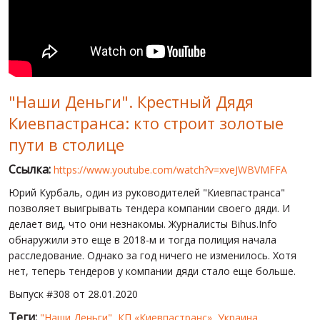
МИР ПРО УКРАИНУ
ПУБЛИЧНЫЕ ЛЮДИ
РОССИЙСКО-УКРАИНСКАЯ ВОЙНА
"Наши Деньги". Крестный Дядя
WINTER ON FIRE: UKRAINE'S FIGHT FOR FREEDOM
Киевпастранса: кто строит золотые
ХРОНОЛОГИЯ ЄВРОМАЙДАНА
пути в столице
УСЛУГИ
Ссылка:
https://www.youtube.com/watch?v=xveJWBVMFFA
ИСК
Юрий Курбаль, один из руководителей "Киевпастранса"
позволяет выигрывать тендера компании своего дяди. И
делает вид, что они незнакомы. Журналисты Bihus.Info
обнаружили это еще в 2018-м и тогда полиция начала
расследование. Однако за год ничего не изменилось. Хотя
нет, теперь тендеров у компании дяди стало еще больше.
Выпуск #308 от 28.01.2020
Теги:
"Наши Деньги"
,
КП «Киевпастранс»
,
Украина
,