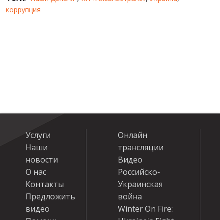
коррупция
Услуги
Онлайн
Наши
трансляции
новости
Видео
О нас
Российско-
Контакты
Украинская
Предложить
война
видео
Winter On Fire: