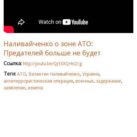
МИР ПРО УКРАИНУ
ПУБЛИЧНЫЕ ЛЮДИ
РОССИЙСКО-УКРАИНСКАЯ ВОЙНА
Наливайченко о зоне АТО:
WINTER ON FIRE: UKRAINE'S FIGHT FOR FREEDOM
Предателей больше не будет
ХРОНОЛОГИЯ ЄВРОМАЙДАНА
Ссылка:
http://youtu.be/QJ1XXQHn21g
УСЛУГИ
Теги:
АТО
,
Валентин Наливайченко
,
Украина
,
ИСК
антитеррористическая операция
,
военные
,
задержание
,
заявление
,
измена