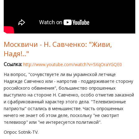
МИР ПРО УКРАИНУ
ПУБЛИЧНЫЕ ЛЮДИ
РОССИЙСКО-УКРАИНСКАЯ ВОЙНА
Москвичи - Н. Савченко: "Живи,
WINTER ON FIRE: UKRAINE'S FIGHT FOR FREEDOM
Надя!.."
ХРОНОЛОГИЯ ЄВРОМАЙДАНА
Ссылка:
http://www.youtube.com/watch?v=5XqOraYGQE0
УСЛУГИ
На вопрос, "сочувствуете ли вы украинской летчице
ИСК
Надежде Савченко или - напротив - поддерживаете сторону
российского обвинения", большинство опрошенных
выступило на стороне Н. Савченко, особо отметив заказной
и сфабрикованный характер этого дела. "Телевизионные
патриоты" остались в меньшинстве. Часть опрошенных
ничего не знает об этом деле, поскольку "не смотрит
телевизор" или "не интересуется политикой".
Опрос Sotnik-TV.