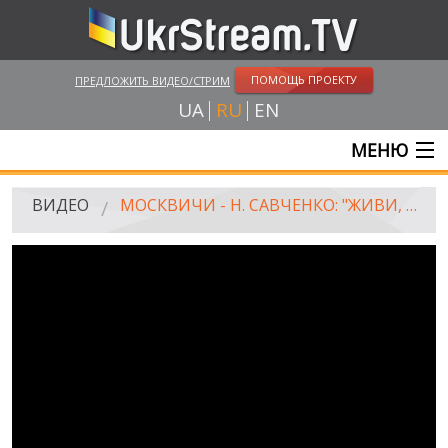
ПОМОЩЬ ПРОЕКТУ
ПРЕДЛОЖИТЬ ВИДЕО/СТРИМ
UA
RU
EN
МЕНЮ
ГЛАВНАЯ
ВИДЕО
МОСКВИЧИ - Н. САВЧЕНКО: "ЖИВИ, НАДЯ!.."
ОНЛАЙН ТРАНСЛЯЦИИ
ВИДЕО
UKRSTREAM.TV
ВИДЕО СМИ
АМАТОРСКОЕ ВИДЕО
ХУДОЖЕСТВЕНЫЕ И ДОКУМЕНТАЛЬНЫЕ ПРОЕКТЫ