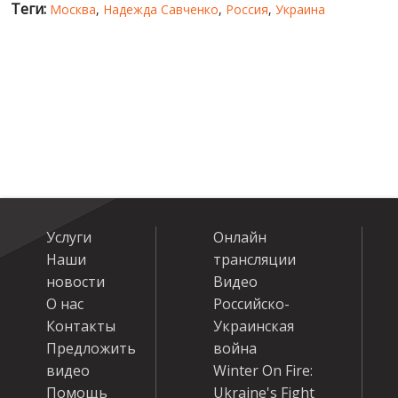
Теги:
Москва
,
Надежда Савченко
,
Россия
,
Украина
Услуги
Онлайн
Наши
трансляции
новости
Видео
О нас
Российско-
Контакты
Украинская
Предложить
война
видео
Winter On Fire:
Помощь
Ukraine's Fight