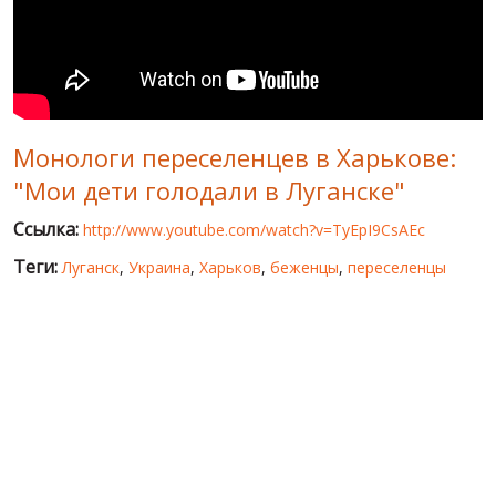
МИР ПРО УКРАИНУ
ПУБЛИЧНЫЕ ЛЮДИ
РОССИЙСКО-УКРАИНСКАЯ ВОЙНА
Монологи переселенцев в Харькове:
WINTER ON FIRE: UKRAINE'S FIGHT FOR FREEDOM
"Мои дети голодали в Луганске"
ХРОНОЛОГИЯ ЄВРОМАЙДАНА
Ссылка:
http://www.youtube.com/watch?v=TyEpI9CsAEc
УСЛУГИ
Теги:
Луганск
,
Украина
,
Харьков
,
беженцы
,
переселенцы
ИСК