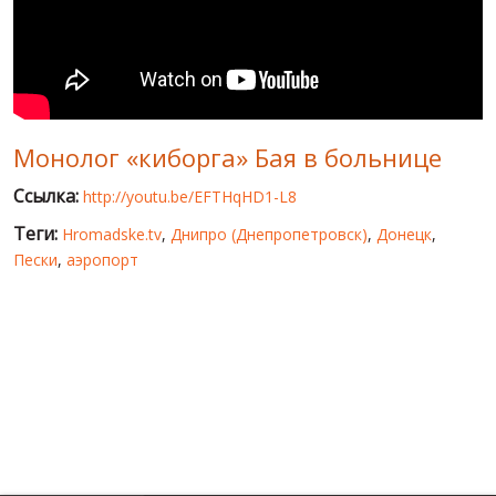
МИР ПРО УКРАИНУ
ПУБЛИЧНЫЕ ЛЮДИ
РОССИЙСКО-УКРАИНСКАЯ ВОЙНА
Монолог «киборга» Бая в больнице
WINTER ON FIRE: UKRAINE'S FIGHT FOR FREEDOM
Ссылка:
http://youtu.be/EFTHqHD1-L8
ХРОНОЛОГИЯ ЄВРОМАЙДАНА
Теги:
Hromadske.tv
,
Днипро (Днепропетровск)
,
Донецк
,
УСЛУГИ
Пески
,
аэропорт
ИСК