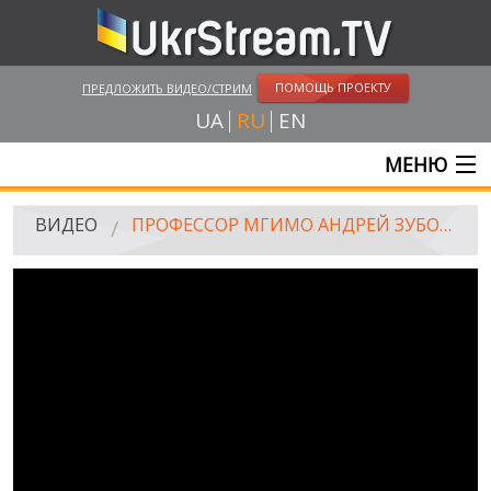
ПОМОЩЬ ПРОЕКТУ
ПРЕДЛОЖИТЬ ВИДЕО/СТРИМ
UA
RU
EN
МЕНЮ
ГЛАВНАЯ
ВИДЕО
ПРОФЕССОР МГИМО АНДРЕЙ ЗУБОВ О МАРШЕ МИРА
ОНЛАЙН ТРАНСЛЯЦИИ
ВИДЕО
UKRSTREAM.TV
ВИДЕО СМИ
АМАТОРСКОЕ ВИДЕО
ХУДОЖЕСТВЕНЫЕ И ДОКУМЕНТАЛЬНЫЕ ПРОЕКТЫ