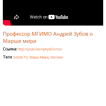
МИР ПРО УКРАИНУ
ПУБЛИЧНЫЕ ЛЮДИ
РОССИЙСКО-УКРАИНСКАЯ ВОЙНА
Профессор МГИМО Андрей Зубов о
WINTER ON FIRE: UKRAINE'S FIGHT FOR FREEDOM
Марше мира
ХРОНОЛОГИЯ ЄВРОМАЙДАНА
Ссылка:
http://youtu.be/nphydClcmzo
УСЛУГИ
Теги:
Sotnik.TV
,
Марш Мира
,
Москва
ИСК