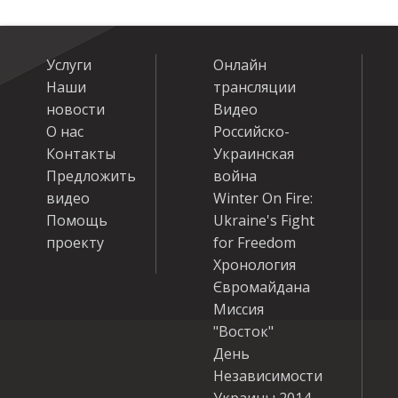
Услуги
Онлайн
Наши
трансляции
новости
Видео
О нас
Российско-
Контакты
Украинская
Предложить
война
видео
Winter On Fire:
Помощь
Ukraine's Fight
проекту
for Freedom
Хронология
Євромайдана
Миссия
"Восток"
День
Независимости
Украины 2014