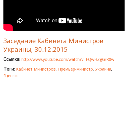
МИР ПРО УКРАИНУ
ПУБЛИЧНЫЕ ЛЮДИ
РОССИЙСКО-УКРАИНСКАЯ ВОЙНА
Заседание Кабинета Министров
WINTER ON FIRE: UKRAINE'S FIGHT FOR FREEDOM
Украины, 30.12.2015
ХРОНОЛОГИЯ ЄВРОМАЙДАНА
Ссылка:
http://www.youtube.com/watch?v=FQwHZgGrR0w
УСЛУГИ
Теги:
Кабинет Министров
,
Премьер-министр
,
Украина
,
ИСК
Яценюк