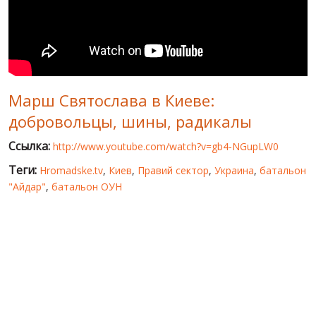
МИР ПРО УКРАИНУ
ПУБЛИЧНЫЕ ЛЮДИ
РОССИЙСКО-УКРАИНСКАЯ ВОЙНА
Марш Святослава в Киеве:
WINTER ON FIRE: UKRAINE'S FIGHT FOR FREEDOM
добровольцы, шины, радикалы
ХРОНОЛОГИЯ ЄВРОМАЙДАНА
Ссылка:
http://www.youtube.com/watch?v=gb4-NGupLW0
УСЛУГИ
Теги:
Hromadske.tv
,
Киев
,
Правий сектор
,
Украина
,
батальон
ИСК
"Айдар"
,
батальон ОУН