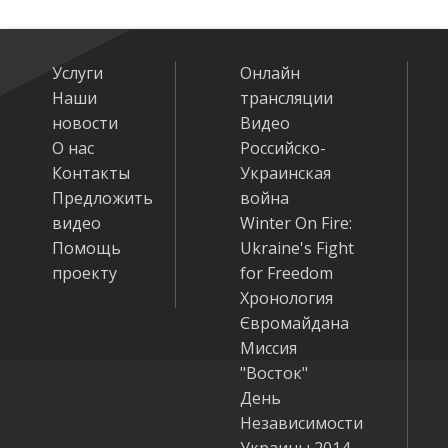
Услуги
Онлайн
Наши
трансляции
новости
Видео
О нас
Российско-
Контакты
Украинская
Предложить
война
видео
Winter On Fire:
Помощь
Ukraine's Fight
проекту
for Freedom
Хронология
Євромайдана
Миссия
"Восток"
День
Независимости
Украины 2014