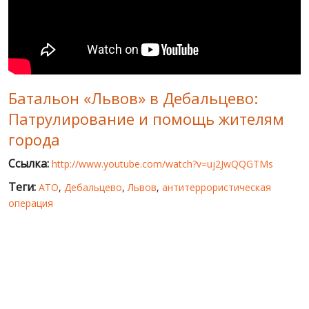
МИР ПРО УКРАИНУ
ПУБЛИЧНЫЕ ЛЮДИ
РОССИЙСКО-УКРАИНСКАЯ ВОЙНА
Батальон «Львов» в Дебальцево:
WINTER ON FIRE: UKRAINE'S FIGHT FOR FREEDOM
Патрулирование и помощь жителям
ХРОНОЛОГИЯ ЄВРОМАЙДАНА
города
УСЛУГИ
Ссылка:
http://www.youtube.com/watch?v=uj2JwQQGTMs
ИСК
Теги:
АТО
,
Дебальцево
,
Львов
,
антитеррористическая
операция