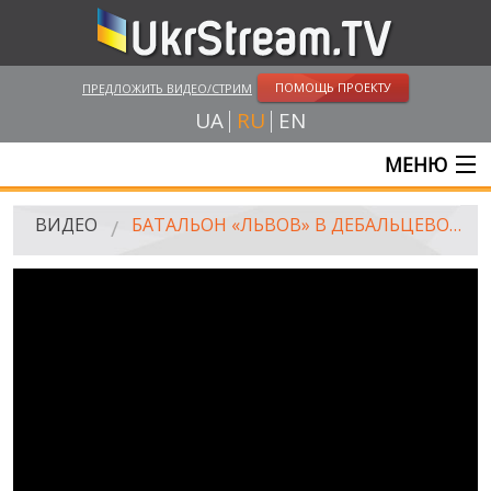
ПОМОЩЬ ПРОЕКТУ
ПРЕДЛОЖИТЬ ВИДЕО/СТРИМ
UA
RU
EN
МЕНЮ
ГЛАВНАЯ
ВИДЕО
БАТАЛЬОН «ЛЬВОВ» В ДЕБАЛЬЦЕВО: ПАТРУЛИРОВАНИЕ И ПОМОЩЬ ЖИТЕЛЯМ ГОРОДА
ОНЛАЙН ТРАНСЛЯЦИИ
ВИДЕО
UKRSTREAM.TV
ВИДЕО СМИ
АМАТОРСКОЕ ВИДЕО
ХУДОЖЕСТВЕНЫЕ И ДОКУМЕНТАЛЬНЫЕ ПРОЕКТЫ