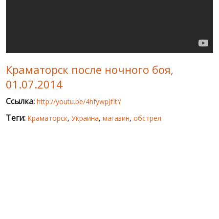
МИР ПРО УКРАИНУ
ПУБЛИЧНЫЕ ЛЮДИ
РОССИЙСКО-УКРАИНСКАЯ ВОЙНА
Краматорск после ночного боя,
WINTER ON FIRE: UKRAINE'S FIGHT FOR FREEDOM
01.07.2014
ХРОНОЛОГИЯ ЄВРОМАЙДАНА
Ссылка:
http://youtu.be/4hfywpJfItY
УСЛУГИ
Теги:
Краматорск
,
Украина
,
магазин
,
обстрел
ИСК