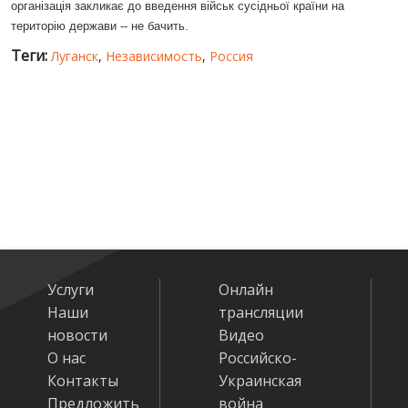
організація закликає до введення військ сусідньої країни на
територію держави -- не бачить.
Теги:
Луганск
,
Независимость
,
Россия
Услуги
Онлайн
Наши
трансляции
новости
Видео
О нас
Российско-
Контакты
Украинская
Предложить
война