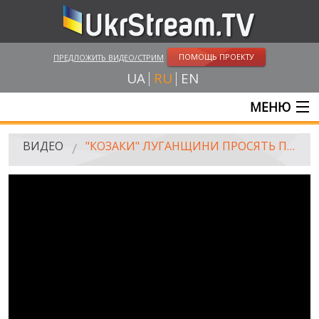
ПОМОЩЬ ПРОЕКТУ
ПРЕДЛОЖИТЬ ВИДЕО/СТРИМ
UA
RU
EN
МЕНЮ
ГЛАВНАЯ
ВИДЕО
"КОЗАКИ" ЛУГАНЩИНИ ПРОСЯТЬ ПУТІНА ВВЕСТИ ВІЙСЬКА В УКРАЇНУ / "THE LUHANCK'S COSSACKS" ASK PRESIDENT RF PUTIN TO ENTER THE TROOPS IN TO UKRAINE
ОНЛАЙН ТРАНСЛЯЦИИ
ВИДЕО
UKRSTREAM.TV
ВИДЕО СМИ
АМАТОРСКОЕ ВИДЕО
ХУДОЖЕСТВЕНЫЕ И ДОКУМЕНТАЛЬНЫЕ ПРОЕКТЫ