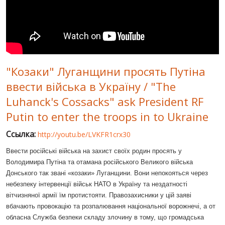
МИР ПРО УКРАИНУ
ПУБЛИЧНЫЕ ЛЮДИ
РОССИЙСКО-УКРАИНСКАЯ ВОЙНА
"Козаки" Луганщини просять Путіна
WINTER ON FIRE: UKRAINE'S FIGHT FOR FREEDOM
ввести війська в Україну / "The
ХРОНОЛОГИЯ ЄВРОМАЙДАНА
Luhanck's Cossacks" ask President RF
УСЛУГИ
Putin to enter the troops in to Ukraine
ИСК
Ссылка:
http://youtu.be/LVKFR1crx30
Ввести російські війська на захист своїх родин просять у
Володимира Путіна та отамана російського Великого війська
Донського так звані «козаки» Луганщини. Вони непокояться через
небезпеку інтервенції військ НАТО в Україну та нездатності
вітчизняної армії їм протистояти. Правозахисники у цій заяві
вбачають провокацію та розпалювання національної ворожнечі, а от
обласна Служба безпеки складу злочину в тому, що громадська