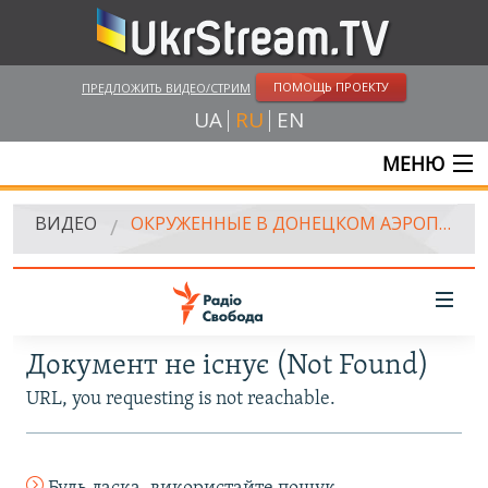
ПОМОЩЬ ПРОЕКТУ
ПРЕДЛОЖИТЬ ВИДЕО/СТРИМ
UA
RU
EN
МЕНЮ
ГЛАВНАЯ
ВИДЕО
ОКРУЖЕННЫЕ В ДОНЕЦКОМ АЭРОПОРТУ БОЕВИКИ КАДЫРОВА БЫЛИ УНИЧТОЖЕНЫ - ЗАКАЕВ
ОНЛАЙН ТРАНСЛЯЦИИ
ВИДЕО
UKRSTREAM.TV
ВИДЕО СМИ
АМАТОРСКОЕ ВИДЕО
ХУДОЖЕСТВЕНЫЕ И ДОКУМЕНТАЛЬНЫЕ ПРОЕКТЫ