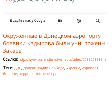
МИР ПРО УКРАИНУ
ПУБЛИЧНЫЕ ЛЮДИ
РОССИЙСКО-УКРАИНСКАЯ ВОЙНА
Окруженные в Донецком аэропорту
WINTER ON FIRE: UKRAINE'S FIGHT FOR FREEDOM
боевики Кадырова были уничтожены -
ХРОНОЛОГИЯ ЄВРОМАЙДАНА
Закаев
УСЛУГИ
Ссылка:
http://www.currenttime.tv/media/video/26995683.html
ИСК
Теги:
ДНР
,
Донецк
,
Радио Свобода
,
Украина
,
аэропорт
,
боевики
,
террористы
,
чеченцы