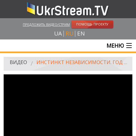
ПОМОЩЬ ПРОЕКТУ
ПРЕДЛОЖИТЬ ВИДЕО/СТРИМ
UA
RU
EN
МЕНЮ
ГЛАВНАЯ
ВИДЕО
ИНСТИНКТ НЕЗАВИСИМОСТИ. ГОД 26-Й. ВСУ
ОНЛАЙН ТРАНСЛЯЦИИ
ВИДЕО
UKRSTREAM.TV
ВИДЕО СМИ
АМАТОРСКОЕ ВИДЕО
ХУДОЖЕСТВЕНЫЕ И ДОКУМЕНТАЛЬНЫЕ ПРОЕКТЫ