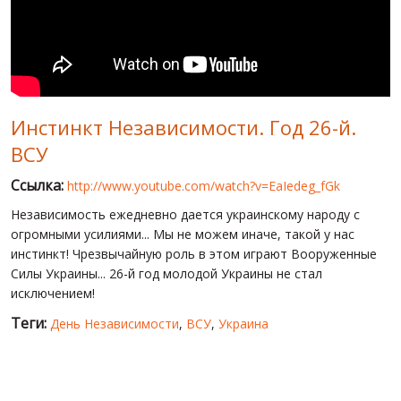
МИР ПРО УКРАИНУ
ПУБЛИЧНЫЕ ЛЮДИ
РОССИЙСКО-УКРАИНСКАЯ ВОЙНА
Инстинкт Независимости. Год 26-й.
WINTER ON FIRE: UKRAINE'S FIGHT FOR FREEDOM
ВСУ
ХРОНОЛОГИЯ ЄВРОМАЙДАНА
Ссылка:
http://www.youtube.com/watch?v=EaIedeg_fGk
УСЛУГИ
Независимость ежедневно дается украинскому народу с
ИСК
огромными усилиями... Мы не можем иначе, такой у нас
инстинкт! Чрезвычайную роль в этом играют Вооруженные
Силы Украины... 26-й год молодой Украины не стал
исключением!
Теги:
День Независимости
,
ВСУ
,
Украина