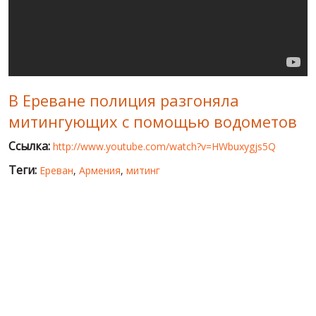
МИР ПРО УКРАИНУ
ПУБЛИЧНЫЕ ЛЮДИ
РОССИЙСКО-УКРАИНСКАЯ ВОЙНА
В Ереване полиция разгоняла
WINTER ON FIRE: UKRAINE'S FIGHT FOR FREEDOM
митингующих с помощью водометов
ХРОНОЛОГИЯ ЄВРОМАЙДАНА
Ссылка:
http://www.youtube.com/watch?v=HWbuxygjs5Q
УСЛУГИ
Теги:
Ереван
,
Армения
,
митинг
ИСК