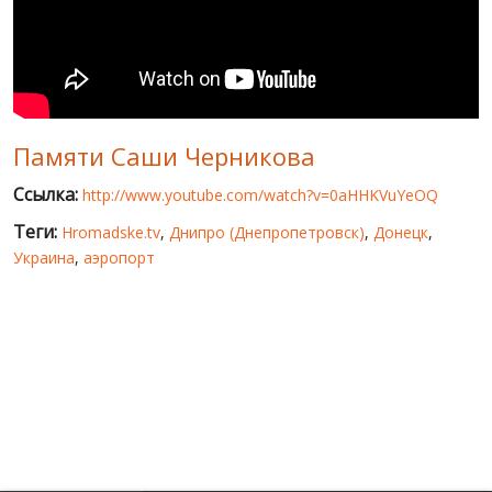
МИР ПРО УКРАИНУ
ПУБЛИЧНЫЕ ЛЮДИ
РОССИЙСКО-УКРАИНСКАЯ ВОЙНА
Памяти Саши Черникова
WINTER ON FIRE: UKRAINE'S FIGHT FOR FREEDOM
Ссылка:
http://www.youtube.com/watch?v=0aHHKVuYeOQ
ХРОНОЛОГИЯ ЄВРОМАЙДАНА
Теги:
Hromadske.tv
,
Днипро (Днепропетровск)
,
Донецк
,
УСЛУГИ
Украина
,
аэропорт
ИСК