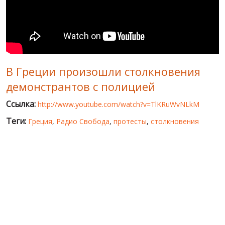
МИР ПРО УКРАИНУ
ПУБЛИЧНЫЕ ЛЮДИ
РОССИЙСКО-УКРАИНСКАЯ ВОЙНА
В Греции произошли столкновения
WINTER ON FIRE: UKRAINE'S FIGHT FOR FREEDOM
демонстрантов с полицией
ХРОНОЛОГИЯ ЄВРОМАЙДАНА
Ссылка:
http://www.youtube.com/watch?v=TlKRuWvNLkM
УСЛУГИ
Теги:
Греция
,
Радио Свобода
,
протесты
,
столкновения
ИСК