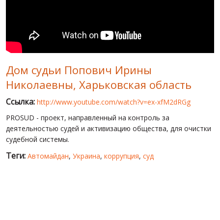
МИР ПРО УКРАИНУ
ПУБЛИЧНЫЕ ЛЮДИ
РОССИЙСКО-УКРАИНСКАЯ ВОЙНА
Дом судьи Попович Ирины
WINTER ON FIRE: UKRAINE'S FIGHT FOR FREEDOM
Николаевны, Харьковская область
ХРОНОЛОГИЯ ЄВРОМАЙДАНА
Ссылка:
http://www.youtube.com/watch?v=ex-xfM2dRGg
УСЛУГИ
PROSUD - проект, направленный на контроль за
ИСК
деятельностью судей и активизацию общества, для очистки
судебной системы.
Теги:
Автомайдан
,
Украина
,
коррупция
,
суд