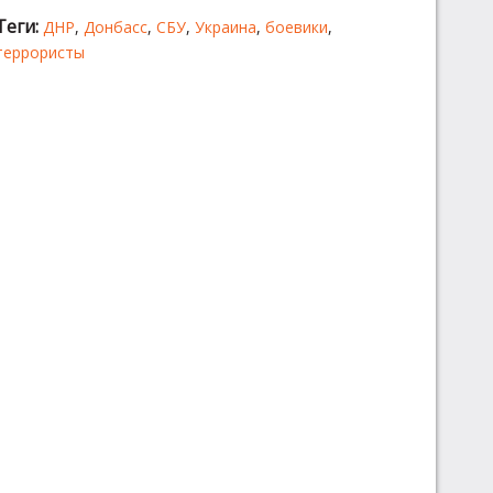
Теги:
ДНР
,
Донбасс
,
СБУ
,
Украина
,
боевики
,
террористы