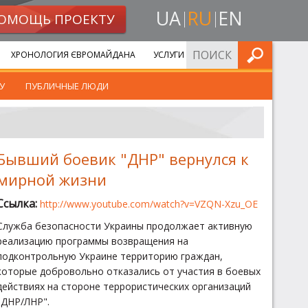
UA
RU
EN
ОМОЩЬ ПРОЕКТУ
ИСКАТЬ
ХРОНОЛОГИЯ ЄВРОМАЙДАНА
УСЛУГИ
У
ПУБЛИЧНЫЕ ЛЮДИ
Бывший боевик "ДНР" вернулся к
мирной жизни
Ссылка:
http://www.youtube.com/watch?v=VZQN-Xzu_OE
Служба безопасности Украины продолжает активную
реализацию программы возвращения на
подконтрольную Украине территорию граждан,
которые добровольно отказались от участия в боевых
действиях на стороне террористических организаций
"ДНР/ЛНР".