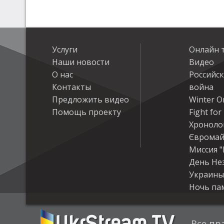
Услуги
Онлайн 
Наши новости
Видео
О нас
Российс
Контакты
война
Предложить видео
Winter On
Помощь проекту
Fight fo
Хроноло
Євромай
Миссия "
День Не
Украины
Ночь па
Все пр