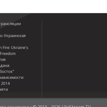
трансляции
ко-Украинская
 Fire: Ukraine's
r Freedom
гия
дана
Восток"
зависимости
 2014
мяти
ава защищены © 2013 - 2026 UkrStream.TV