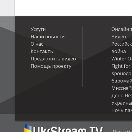
Услуги
Онлайн 
Наши новости
Видео
О нас
Российс
Контакты
война
Предложить видео
Winter On
Помощь проекту
Fight fo
Хроноло
Євромай
Миссия "
День Не
Украины
Ночь па
Все пр