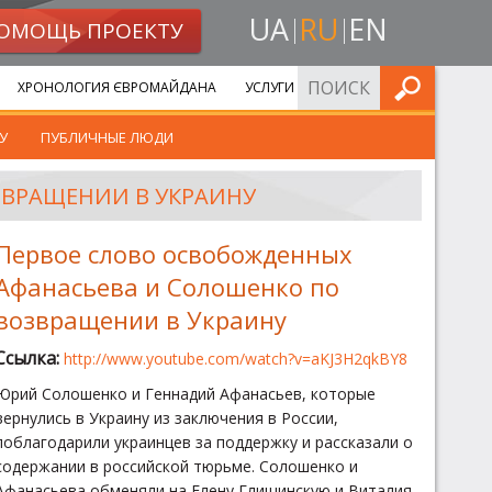
UA
RU
EN
ОМОЩЬ ПРОЕКТУ
ИСКАТЬ
ХРОНОЛОГИЯ ЄВРОМАЙДАНА
УСЛУГИ
У
ПУБЛИЧНЫЕ ЛЮДИ
ЗВРАЩЕНИИ В УКРАИНУ
Первое слово освобожденных
Афанасьева и Солошенко по
возвращении в Украину
Ссылка:
http://www.youtube.com/watch?v=aKJ3H2qkBY8
Юрий Солошенко и Геннадий Афанасьев, которые
вернулись в Украину из заключения в России,
поблагодарили украинцев за поддержку и рассказали о
содержании в российской тюрьме. Солошенко и
Афанасьева обменяли на Елену Глищинскую и Виталия