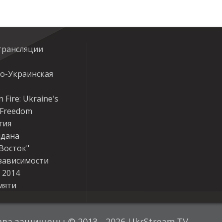
трансляции
ко-Украинская
 Fire: Ukraine's
r Freedom
гия
дана
Восток"
зависимости
 2014
мяти
ава защищены © 2013 - 2026 UkrStream.TV