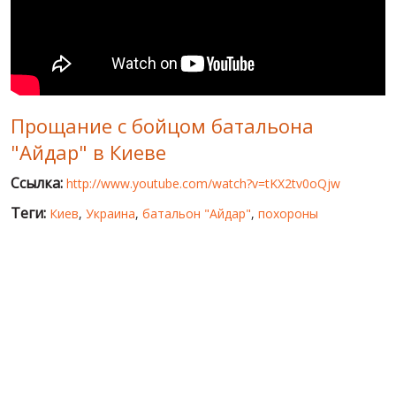
МИР ПРО УКРАИНУ
ПУБЛИЧНЫЕ ЛЮДИ
РОССИЙСКО-УКРАИНСКАЯ ВОЙНА
Прощание с бойцом батальона
WINTER ON FIRE: UKRAINE'S FIGHT FOR FREEDOM
"Айдар" в Киеве
ХРОНОЛОГИЯ ЄВРОМАЙДАНА
Ссылка:
http://www.youtube.com/watch?v=tKX2tv0oQjw
УСЛУГИ
Теги:
Киев
,
Украина
,
батальон "Айдар"
,
похороны
ИСК