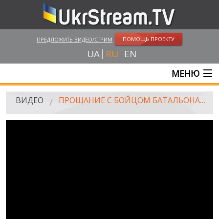
ПОМОЩЬ ПРОЕКТУ
ПРЕДЛОЖИТЬ ВИДЕО/СТРИМ
UA
RU
EN
МЕНЮ
ГЛАВНАЯ
ВИДЕО
ПРОЩАНИЕ С БОЙЦОМ БАТАЛЬОНА "АЙДАР" В КИЕВЕ
ОНЛАЙН ТРАНСЛЯЦИИ
ВИДЕО
UKRSTREAM.TV
ВИДЕО СМИ
АМАТОРСКОЕ ВИДЕО
ХУДОЖЕСТВЕНЫЕ И ДОКУМЕНТАЛЬНЫЕ ПРОЕКТЫ