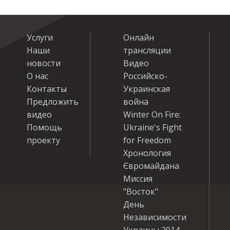
Услуги
Онлайн
Наши
трансляции
новости
Видео
О нас
Российско-
Контакты
Украинская
Предложить
война
видео
Winter On Fire:
Помощь
Ukraine's Fight
проекту
for Freedom
Хронология
Євромайдана
Миссия
"Восток"
День
Независимости
Украины 2014