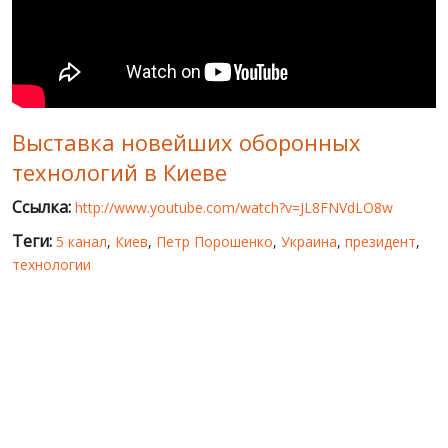
МИР ПРО УКРАИНУ
ПУБЛИЧНЫЕ ЛЮДИ
РОССИЙСКО-УКРАИНСКАЯ ВОЙНА
Выставка новейших оборонных
WINTER ON FIRE: UKRAINE'S FIGHT FOR FREEDOM
технологий в Киеве
ХРОНОЛОГИЯ ЄВРОМАЙДАНА
Ссылка:
http://www.youtube.com/watch?v=JL8FNVdLO8w
УСЛУГИ
Теги:
5 канал
,
Киев
,
Петр Порошенко
,
Украина
,
президент
,
ИСК
технологии