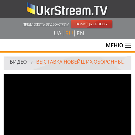
ПОМОЩЬ ПРОЕКТУ
ПРЕДЛОЖИТЬ ВИДЕО/СТРИМ
UA
RU
EN
МЕНЮ
ГЛАВНАЯ
ВИДЕО
ВЫСТАВКА НОВЕЙШИХ ОБОРОННЫХ ТЕХНОЛОГИЙ В КИЕВЕ
ОНЛАЙН ТРАНСЛЯЦИИ
ВИДЕО
UKRSTREAM.TV
ВИДЕО СМИ
АМАТОРСКОЕ ВИДЕО
ХУДОЖЕСТВЕНЫЕ И ДОКУМЕНТАЛЬНЫЕ ПРОЕКТЫ