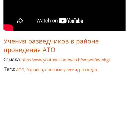
МИР ПРО УКРАИНУ
ПУБЛИЧНЫЕ ЛЮДИ
РОССИЙСКО-УКРАИНСКАЯ ВОЙНА
Учения разведчиков в районе
WINTER ON FIRE: UKRAINE'S FIGHT FOR FREEDOM
проведения АТО
ХРОНОЛОГИЯ ЄВРОМАЙДАНА
Ссылка:
http://www.youtube.com/watch?v=qwrt3w_xbgk
УСЛУГИ
Теги:
АТО
,
Украина
,
военные учения
,
разведка
ИСК