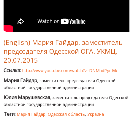
МИР ПРО УКРАИНУ
ПУБЛИЧНЫЕ ЛЮДИ
РОССИЙСКО-УКРАИНСКАЯ ВОЙНА
(English) Мария Гайдар, заместитель
WINTER ON FIRE: UKRAINE'S FIGHT FOR FREEDOM
председателя Одесской ОГА. УКМЦ,
ХРОНОЛОГИЯ ЄВРОМАЙДАНА
20.07.2015
УСЛУГИ
Ссылка:
http://www.youtube.com/watch?v=DNMhdPgnIVk
ИСК
Мария Гайдар
, заместитель председателя Одесской
областной государственной администрации
Юлия Марушевская
, заместитель председателя Одесской
областной государственной администрации
Теги:
Мария Гайдар
,
Одесская область
,
Украина