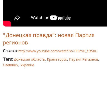
МИР ПРО УКРАИНУ
ПУБЛИЧНЫЕ ЛЮДИ
РОССИЙСКО-УКРАИНСКАЯ ВОЙНА
"Донецкая правда": новая Партия
WINTER ON FIRE: UKRAINE'S FIGHT FOR FREEDOM
регионов
ХРОНОЛОГИЯ ЄВРОМАЙДАНА
Ссылка:
http://www.youtube.com/watch?v=1F9mH_eBSnU
УСЛУГИ
Теги:
Донецкая область
,
Краматорск
,
Партия Регионов
,
ИСК
Славянск
,
Украина