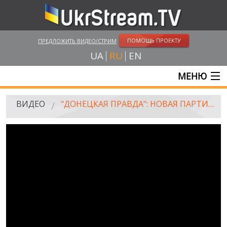
ПОМОЩЬ ПРОЕКТУ
ПРЕДЛОЖИТЬ ВИДЕО/СТРИМ
UA
RU
EN
МЕНЮ
ГЛАВНАЯ
ВИДЕО
"ДОНЕЦКАЯ ПРАВДА": НОВАЯ ПАРТИЯ РЕГИОНОВ
ОНЛАЙН ТРАНСЛЯЦИИ
ВИДЕО
UKRSTREAM.TV
ВИДЕО СМИ
АМАТОРСКОЕ ВИДЕО
ХУДОЖЕСТВЕНЫЕ И ДОКУМЕНТАЛЬНЫЕ ПРОЕКТЫ