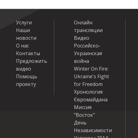
Услуги
Онлайн
Наши
трансляции
новости
Видео
О нас
Российско-
Контакты
Украинская
Предложить
война
видео
Winter On Fire:
Помощь
Ukraine's Fight
проекту
for Freedom
Хронология
Євромайдана
Миссия
"Восток"
День
Независимости
Украины 2014