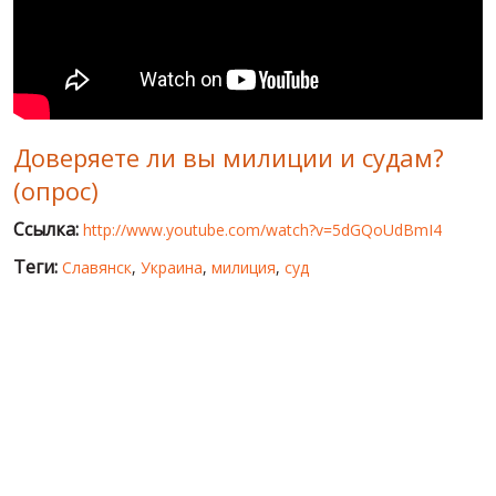
МИР ПРО УКРАИНУ
ПУБЛИЧНЫЕ ЛЮДИ
РОССИЙСКО-УКРАИНСКАЯ ВОЙНА
Доверяете ли вы милиции и судам?
WINTER ON FIRE: UKRAINE'S FIGHT FOR FREEDOM
(опрос)
ХРОНОЛОГИЯ ЄВРОМАЙДАНА
Ссылка:
http://www.youtube.com/watch?v=5dGQoUdBmI4
УСЛУГИ
Теги:
Славянск
,
Украина
,
милиция
,
суд
ИСК