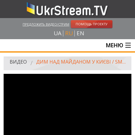
ПОМОЩЬ ПРОЕКТУ
ПРЕДЛОЖИТЬ ВИДЕО/СТРИМ
UA
RU
EN
МЕНЮ
ГЛАВНАЯ
ВИДЕО
ДИМ НАД МАЙДАНОМ У КИЄВІ / SMOKE OVER THE MAYDAN IN KYIV
ОНЛАЙН ТРАНСЛЯЦИИ
ВИДЕО
UKRSTREAM.TV
ВИДЕО СМИ
АМАТОРСКОЕ ВИДЕО
ХУДОЖЕСТВЕНЫЕ И ДОКУМЕНТАЛЬНЫЕ ПРОЕКТЫ