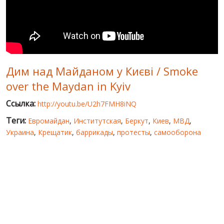
МИР ПРО УКРАИНУ
ПУБЛИЧНЫЕ ЛЮДИ
РОССИЙСКО-УКРАИНСКАЯ ВОЙНА
Дим над Майданом у Києві / Smoke
WINTER ON FIRE: UKRAINE'S FIGHT FOR FREEDOM
over the Maydan in Kyiv
ХРОНОЛОГИЯ ЄВРОМАЙДАНА
Ссылка:
http://youtu.be/U2h7FMH8iNQ
УСЛУГИ
Теги:
Евромайдан
,
Институтская
,
Беркут
,
Киев
,
МВД
,
ИСК
Украина
,
Крещатик
,
баррикады
,
протесты
,
самооборона