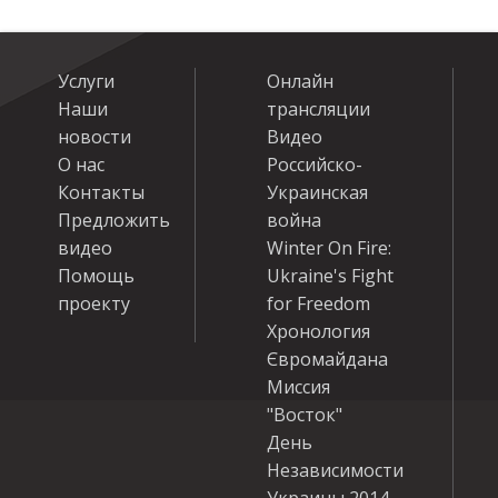
Услуги
Онлайн
Наши
трансляции
новости
Видео
О нас
Российско-
Контакты
Украинская
Предложить
война
видео
Winter On Fire:
Помощь
Ukraine's Fight
проекту
for Freedom
Хронология
Євромайдана
Миссия
"Восток"
День
Независимости
Украины 2014