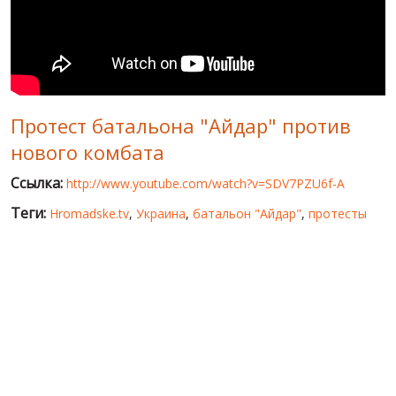
МИР ПРО УКРАИНУ
ПУБЛИЧНЫЕ ЛЮДИ
РОССИЙСКО-УКРАИНСКАЯ ВОЙНА
Протест батальона "Айдар" против
WINTER ON FIRE: UKRAINE'S FIGHT FOR FREEDOM
нового комбата
ХРОНОЛОГИЯ ЄВРОМАЙДАНА
Ссылка:
http://www.youtube.com/watch?v=SDV7PZU6f-A
УСЛУГИ
Теги:
Hromadske.tv
,
Украина
,
батальон "Айдар"
,
протесты
ИСК