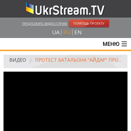
ПОМОЩЬ ПРОЕКТУ
ПРЕДЛОЖИТЬ ВИДЕО/СТРИМ
UA
RU
EN
МЕНЮ
ГЛАВНАЯ
ВИДЕО
ПРОТЕСТ БАТАЛЬОНА "АЙДАР" ПРОТИВ НОВОГО КОМБАТА
ОНЛАЙН ТРАНСЛЯЦИИ
ВИДЕО
UKRSTREAM.TV
ВИДЕО СМИ
АМАТОРСКОЕ ВИДЕО
ХУДОЖЕСТВЕНЫЕ И ДОКУМЕНТАЛЬНЫЕ ПРОЕКТЫ