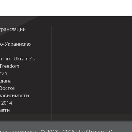
трансляции
ко-Украинская
 Fire: Ukraine's
r Freedom
гия
дана
Восток"
зависимости
 2014
мяти
ава защищены © 2013 - 2026 UkrStream.TV