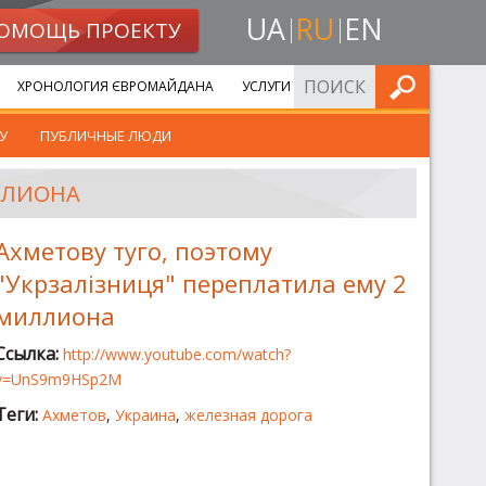
UA
RU
EN
ОМОЩЬ ПРОЕКТУ
ИСКАТЬ
ХРОНОЛОГИЯ ЄВРОМАЙДАНА
УСЛУГИ
У
ПУБЛИЧНЫЕ ЛЮДИ
ИЛЛИОНА
Ахметову туго, поэтому
"Укрзалізниця" переплатила ему 2
миллиона
Ссылка:
http://www.youtube.com/watch?
v=UnS9m9HSp2M
Теги:
Ахметов
,
Украина
,
железная дорога