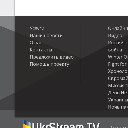
Услуги
Онлайн 
Наши новости
Видео
О нас
Российс
Контакты
война
Предложить видео
Winter On
Помощь проекту
Fight fo
Хроноло
Євромай
Миссия "
День Не
Украины
Ночь па
Все пр