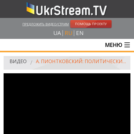
ПОМОЩЬ ПРОЕКТУ
ПРЕДЛОЖИТЬ ВИДЕО/СТРИМ
UA
RU
EN
МЕНЮ
ГЛАВНАЯ
ВИДЕО
А. ПИОНТКОВСКИЙ: ПОЛИТИЧЕСКИЕ ИТОГИ 2015 ГОДА
ОНЛАЙН ТРАНСЛЯЦИИ
ВИДЕО
UKRSTREAM.TV
ВИДЕО СМИ
АМАТОРСКОЕ ВИДЕО
ХУДОЖЕСТВЕНЫЕ И ДОКУМЕНТАЛЬНЫЕ ПРОЕКТЫ