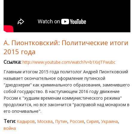
МИР ПРО УКРАИНУ
ПУБЛИЧНЫЕ ЛЮДИ
РОССИЙСКО-УКРАИНСКАЯ ВОЙНА
А. Пионтковский: Политические итоги
WINTER ON FIRE: UKRAINE'S FIGHT FOR FREEDOM
2015 года
ХРОНОЛОГИЯ ЄВРОМАЙДАНА
Ссылка:
http://www.youtube.com/watch?v=b1XxJTFwubc
УСЛУГИ
Главным итогом 2015 года политолог Андрей Пионтковский
ИСК
называет окончательное оформление путинской
"дзюдохерии" как криминального образования, заменившего
собой государство. В наступающем 2016 году движение
России к "худшим временам коммунистического режима"
продолжится, но все закончится "расправой над монархом в
его опочивальне".
Теги:
Кадыров
,
Москва
,
Путин
,
Россия
,
Сирия
,
Украина
,
война