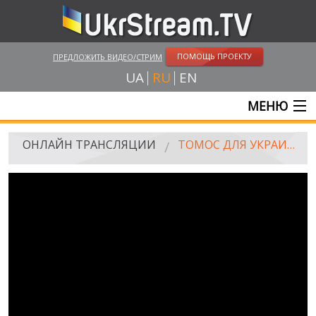
ПОМОЩЬ ПРОЕКТУ
ПРЕДЛОЖИТЬ ВИДЕО/СТРИМ
UA
RU
EN
МЕНЮ
ГЛАВНАЯ
ОНЛАЙН ТРАНСЛЯЦИИ
ТОМОС ДЛЯ УКРАИНЫ. РЕШЕНИЕ СИНОДА ВСЕЛЕНСКОГО ПАТРИАРХАТА
ОНЛАЙН ТРАНСЛЯЦИИ
UKRSTREAM.TV
СМИ И ОФИЦИАЛЬНЫЕ ТРАНСЛЯЦИИ
ЧАСТНЫЕ СТРИМЫ
ВЕБ-КАМЕРЫ
КРЫМ