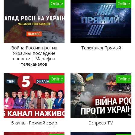
Online
Online
Война России против
Телеканал Прямый
Украины: последние
новости | Марафон
телеканалов
Online
Online
5 канал. Прямой эфир
Эспресо TV