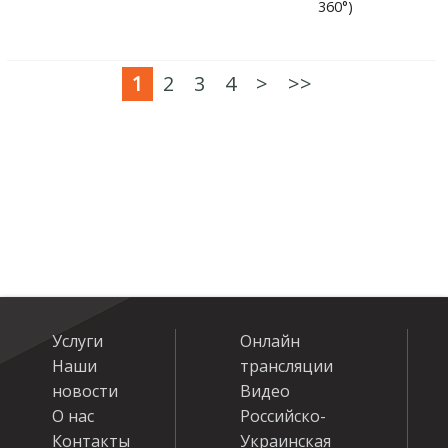
360°)
1
2
3
4
>
>>
Услуги
Онлайн
Наши
трансляции
новости
Видео
О нас
Российско-
Контакты
Украинская