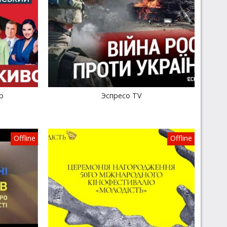
р
Эспресо TV
Offline
Offline