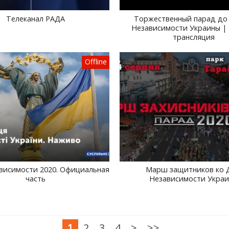
Телеканал РАДА
Торжественный парад до 
Независимости Украины |
трансляция
Offline
висимости 2020. Официальная
Марш защитников ко 
часть
Независимости Укра
1
2
3
4
>
>>