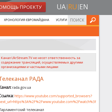
UA
RU
EN
ОМОЩЬ ПРОЕКТУ
ИСКАТЬ
ХРОНОЛОГИЯ ЄВРОМАЙДАНА
УСЛУГИ
Канал UkrStream.TV не несет ответственность за
содержание трансляций, осуществляемых другими
организациями и частными лицами
Телеканал РАДА
Канал:
rada.gov.ua
Ссылка:
https://www.youtube.com/supported_browsers?
next_url=https%3A%2F%2Fwww.youtube.com%2Fwatch%3Fv%3Dec
Парламентский телеканал