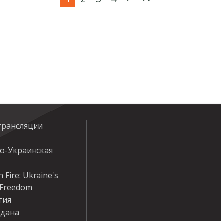
трансляции
ко-Украинская
 Fire: Ukraine's
r Freedom
гия
дана