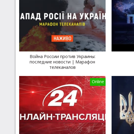
Война России против Украины:
последние новости | Марафон
телеканалов
Online