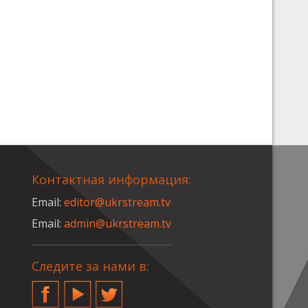
Контактная информация:
Email:
editor@ukrstream.tv
Email:
admin@ukrstream.tv
Следите за нами в:
Facebook
YouTube
Twitter