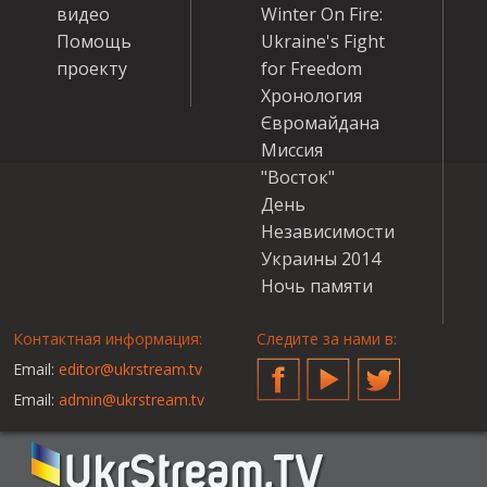
видео
Winter On Fire:
Помощь
Ukraine's Fight
проекту
for Freedom
Хронология
Євромайдана
Миссия
"Восток"
День
Независимости
Украины 2014
Ночь памяти
Контактная информация:
Следите за нами в:
Email:
editor@ukrstream.tv
Facebook
YouTube
Twitter
Email:
admin@ukrstream.tv