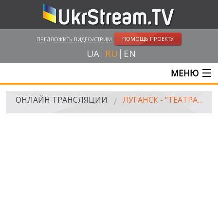
ПОМОЩЬ ПРОЕКТУ
ПРЕДЛОЖИТЬ ВИДЕО/СТРИМ
UA
RU
EN
МЕНЮ
ГЛАВНАЯ
ОНЛАЙН ТРАНСЛЯЦИИ
ЛУГАНСК - "ТЕАТРАЛЬНАЯ ПЛОЩАДЬ"
ОНЛАЙН ТРАНСЛЯЦИИ
UKRSTREAM.TV
СМИ И ОФИЦИАЛЬНЫЕ ТРАНСЛЯЦИИ
ЧАСТНЫЕ СТРИМЫ
ВЕБ-КАМЕРЫ
КРЫМ