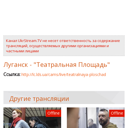
ВИДЕО
РОССИЙСКО-УКРАИНСКАЯ ВОЙНА
WINTER ON FIRE: UKRAINE'S FIGHT FOR FREEDOM
Канал UkrStream.TV не несет ответственность за содержание
ХРОНОЛОГИЯ ЄВРОМАЙДАНА
трансляций, осуществляемых другими организациями и
частными лицами
УСЛУГИ
ИСК
Луганск - "Театральная Площадь"
Ссылка:
http://lc.lds.ua/cams/live/teatralnaya-ploschad
Другие трансляции
Offline
Offline