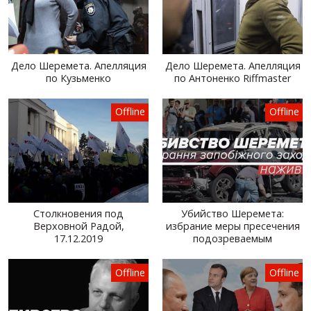
Дело Шеремета. Апелляция
Дело Шеремета. Апелляция
по Кузьменко
по Антоненко Riffmaster
Offline
Offline
Столкновения под
Убийство Шеремета:
Верховной Радой,
избрание меры пресечения
17.12.2019
подозреваемым
Offline
Offline