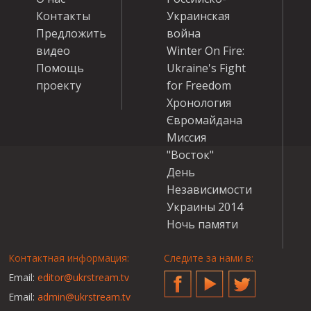
Контакты
Украинская
Предложить
война
видео
Winter On Fire:
Помощь
Ukraine's Fight
проекту
for Freedom
Хронология
Євромайдана
Миссия
"Восток"
День
Независимости
Украины 2014
Ночь памяти
Контактная информация:
Следите за нами в:
Email:
editor@ukrstream.tv
Facebook
YouTube
Twitter
Email:
admin@ukrstream.tv