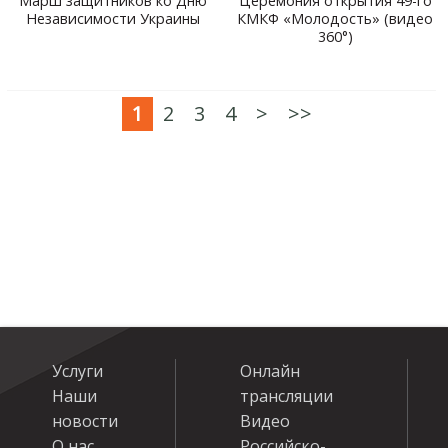
Марш защитников ко Дню
Церемония открытия 49-го
Независимости Украины
КМКФ «Молодость» (видео
360°)
1
2
3
4
>
>>
Услуги
Онлайн
Наши
трансляции
новости
Видео
О нас
Российско-