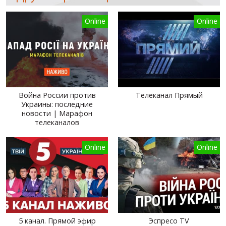
Online
Online
Война России против
Телеканал Прямый
Украины: последние
новости | Марафон
телеканалов
Online
Online
5 канал. Прямой эфир
Эспресо TV