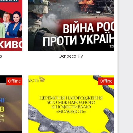
р
Эспресо TV
Offline
Offline