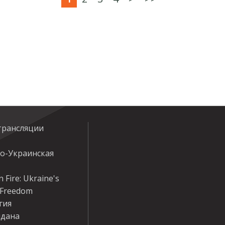
трансляции
ко-Украинская
 Fire: Ukraine's
r Freedom
гия
дана