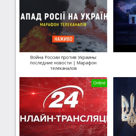
Война России против Украины:
последние новости | Марафон
телеканалов
Online