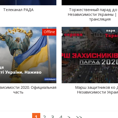
Телеканал РАДА
Торжественный парад до 
Независимости Украины |
трансляция
Offline
висимости 2020. Официальная
Марш защитников ко 
часть
Независимости Укра
1
2
3
4
>
>>