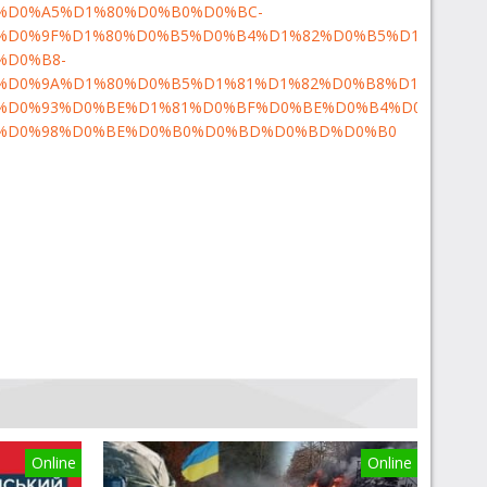
%D0%A5%D1%80%D0%B0%D0%BC-
%D0%9F%D1%80%D0%B5%D0%B4%D1%82%D0%B5%D1%87%D0
%D0%B8-
%D0%9A%D1%80%D0%B5%D1%81%D1%82%D0%B8%D1%82%D0
%D0%93%D0%BE%D1%81%D0%BF%D0%BE%D0%B4%D0%BD%D1
%D0%98%D0%BE%D0%B0%D0%BD%D0%BD%D0%B0
Online
Online