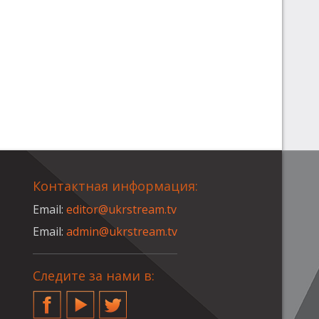
Контактная информация:
Email:
editor@ukrstream.tv
Email:
admin@ukrstream.tv
Следите за нами в:
Facebook
YouTube
Twitter