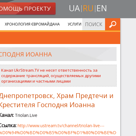
UA
RU
EN
ОМОЩЬ ПРОЕКТУ
ИСКАТЬ
ХРОНОЛОГИЯ ЄВРОМАЙДАНА
УСЛУГИ
ОСПОДНЯ ИОАННА
Канал UkrStream.TV не несет ответственность за
содержание трансляций, осуществляемых другими
организациями и частными лицами
Днепропетровск, Храм Предтечи и
Крестителя Господня Иоанна
Канал:
Triolan.Live
Ссылка:
http://www.ustream.tv/channel/triolan-live---
%D0%94%D0%BD%D0%B5%D0%BF%D1%80%D0%BE%D0%BF%D0